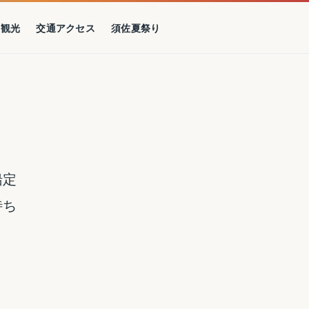
の観光
交通アクセス
須佐夏祭り
船定
待ち