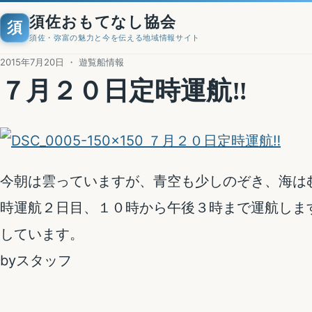
須佐おもてなし協会
須
須佐・弥富の魅力と今を伝える地域情報サイト
2015年7月20日 ・ 遊覧船情報
７月２０日定時運航‼
今朝は雲っていますが、青空も少しのぞき、海は
時運航２日目、１０時から午後３時まで運航しま
しています。
byスタッフ