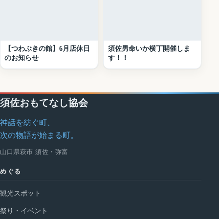
【つわぶきの館】6月店休日
須佐男命いか横丁開催しま
のお知らせ
す！！
須佐おもてなし協会
神話を紡ぐ町、
次の物語が始まる町。
山口県萩市 須佐・弥富
めぐる
観光スポット
祭り・イベント