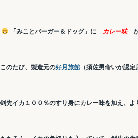
「みことバーガー＆ドッグ」に
カレー味
が
このたび、製造元の
好月旅館
（須佐男命いか認定
剣先イカ１００％のすり身にカレー味を加え、よ