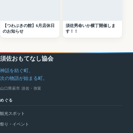
【つわぶきの館】6月店休日
須佐男命いか横丁開催しま
のお知らせ
す！！
須佐おもてなし協会
神話を紡ぐ町、
次の物語が始まる町。
山口県萩市 須佐・弥富
めぐる
観光スポット
祭り・イベント