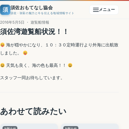
須佐おもてなし協会
須
メニュー
須佐・弥富の魅力と今を伝える地域情報サイト
2016年5月5日 ・ 遊覧船情報
須佐湾遊覧船状況！！
海が穏やかになり、１０：３０定時運行より外海に出航致
しました。
天気も良く、海の色も最高！！
スタッフ一同お待ちしています。
あわせて読みたい
お知らせ
お知らせ