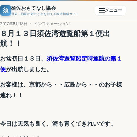
須佐おもてなし協会
須
メニュー
須佐・弥富の魅力と今を伝える地域情報サイト
2017年8月13日 ・ インフォメーション
８月１３日須佐湾遊覧船第１便出
航！！
お盆初日１３日、
須佐湾遊覧船定時運航の第１
便
が出航しました。
お客様は、京都から・・広島から・・のお子様
連れ！！
今日は天気も良く、海も青くてきれいです。