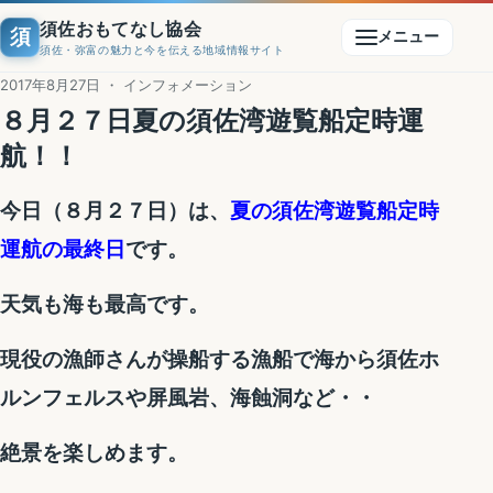
須佐おもてなし協会
須
メニュー
須佐・弥富の魅力と今を伝える地域情報サイト
2017年8月27日 ・ インフォメーション
８月２７日夏の須佐湾遊覧船定時運
航！！
今日（８月２７日）は、
夏の須佐湾遊覧船定時
運航の最終日
です。
天気も海も最高です。
現役の漁師さんが操船する漁船で海から須佐ホ
ルンフェルスや屏風岩、海蝕洞など・・
絶景を楽しめます。