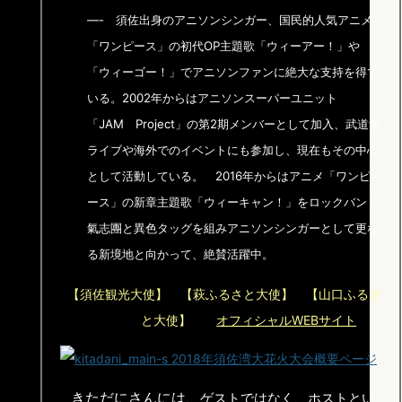
—- 須佐出身のアニソンシンガー、国民的人気アニメ
「ワンピース」の初代OP主題歌「ウィーアー！」や
「ウィーゴー！」でアニソンファンに絶大な支持を得て
いる。2002年からはアニソンスーパーユニット
「JAM Project」の第2期メンバーとして加入、武道館
ライブや海外でのイベントにも参加し、現在もその中心
として活動している。
2016年からはアニメ「ワンピ
ース」の新章主題歌「ウィーキャン！」をロックバンド
氣志團と異色タッグを組みアニソンシンガーとして更な
る新境地と向かって、絶賛活躍中。
【須佐観光大使】 【萩ふるさと大使】 【山口ふるさ
と大使】
オフィシャルWEBサイト
きただにさんには、
ゲストではなく、ホストとい