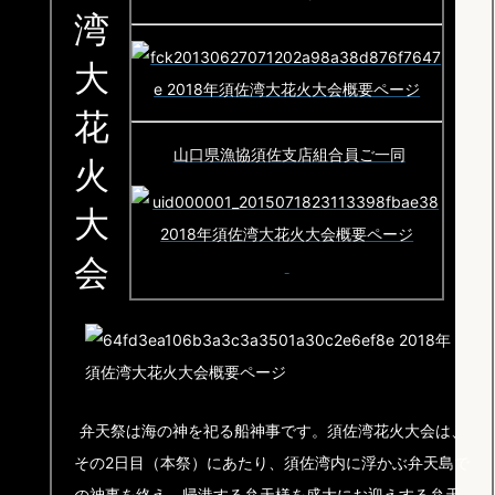
湾
大
花
山口県漁協須佐支店組合員ご一同
火
大
会
弁天祭は海の神を祀る船神事です。須佐湾花火大会は、
その2日目（本祭）にあたり、須佐湾内に浮かぶ弁天島で
の神事を終え、帰港する弁天様を盛大にお迎えする弁天