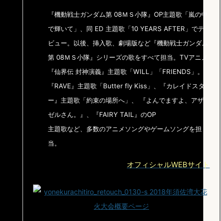
『機動戦士ガンダム第 08ＭＳ小隊』OP主題歌「嵐の中
で輝いて」、同 ED 主題歌「10 YEARS AFTER」でデ
ビュー。以後、挿入歌、劇場版など『機動戦士ガンダム
第 08ＭＳ小隊』シリーズの歌をすべて担当。TVアニメ
『仙界伝 封神演義』主題歌「WILL」「FRIENDS」。
『RAVE』主題歌「Butter fly Kiss」、『カレイドスタ
ー』主題歌「約束の場所へ」、 『よんでますよ、アザ
ゼルさん。』、『FAIRY TAIL』のOP
主題歌など、多数のアニメソングやゲームソングを担
当。
オフィシャルWEBサイト