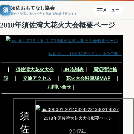
須佐おもてなし協会
須
メニュー
須佐・弥富の魅力と今を伝える地域情報サイト
2018年須佐湾大花火大会概要ページ
写真提供 【HARAデザイン・原伸二郎】
｜
須佐湾大花火大会
｜
JR時刻表
｜
周辺宿泊施
設
｜
交通アクセス
｜
花火大会駐車場MAP
｜
お問い合せ
｜
須
佐
2017年