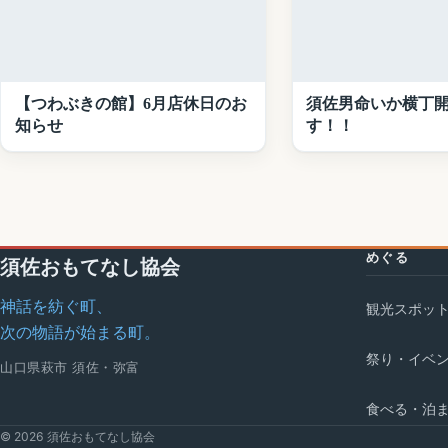
【つわぶきの館】6月店休日のお
須佐男命いか横丁
知らせ
す！！
めぐる
須佐おもてなし協会
神話を紡ぐ町、
観光スポッ
次の物語が始まる町。
祭り・イベ
山口県萩市 須佐・弥富
食べる・泊
© 2026 須佐おもてなし協会