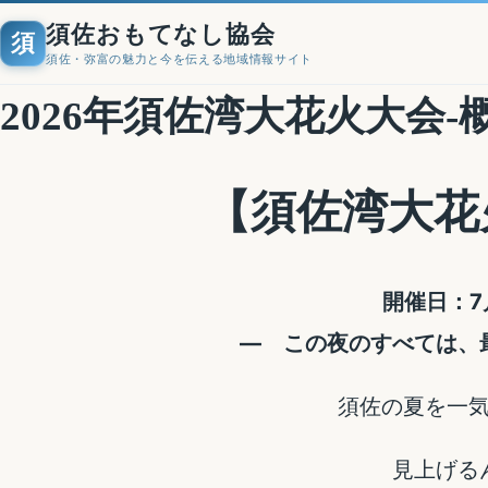
須佐おもてなし協会
須
須佐・弥富の魅力と今を伝える地域情報サイト
2026年須佐湾大花火大会-
【須佐湾大花火
開催日：7
― この夜のすべては、
須佐の夏を一
見上げる