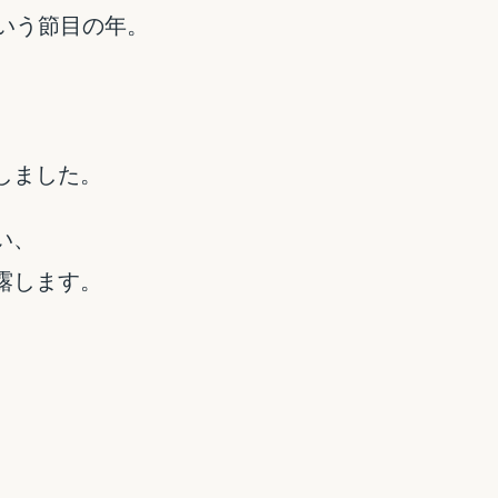
いう節目の年。
しました。
い、
露します。