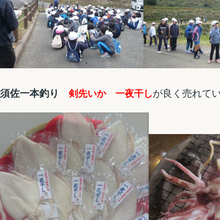
須佐一本釣り
が良く売れて
剣先いか 一夜干し