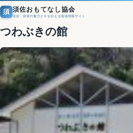
須佐おもてなし協会
須
須佐・弥富の魅力と今を伝える地域情報サイト
つわぶきの館