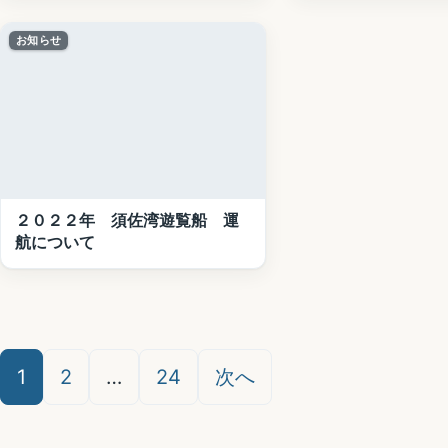
お知らせ
２０２２年 須佐湾遊覧船 運
航について
投
1
2
…
24
次へ
稿