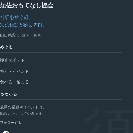
ペ
須佐おもてなし協会
ー
神話を紡ぐ町、
ジ
次の物語が始まる町。
送
山口県萩市 須佐・弥富
り
めぐる
観光スポット
祭り・イベント
食べる・泊まる
つながる
最新の話題やイベントは、
順次お届けしていきます。
フォローする