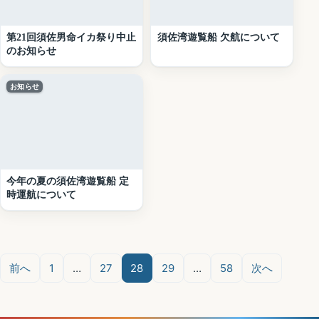
第21回須佐男命イカ祭り中止
須佐湾遊覧船 欠航について
のお知らせ
お知らせ
今年の夏の須佐湾遊覧船 定
時運航について
投
稿
前へ
1
…
27
28
29
…
58
次へ
の