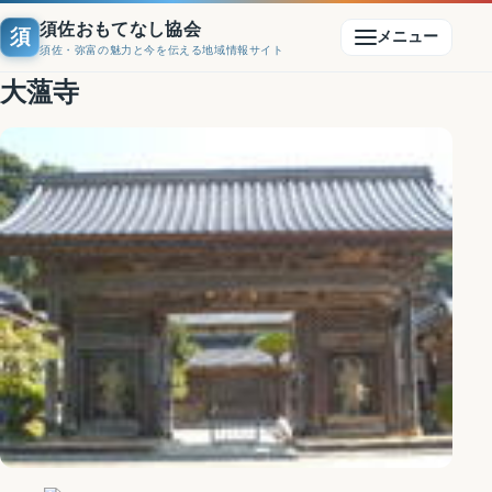
須佐おもてなし協会
須
メニュー
須佐・弥富の魅力と今を伝える地域情報サイト
大薀寺