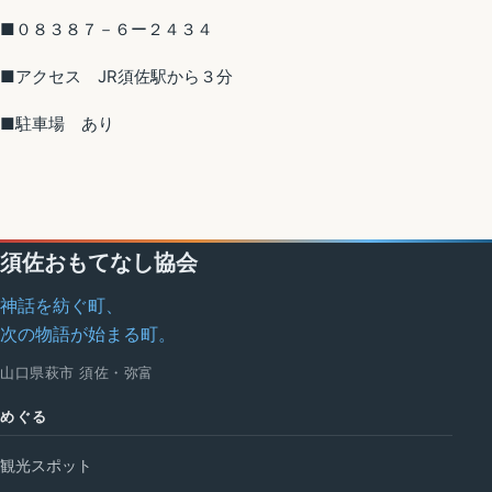
■０８３８７－６ー２４３４
■アクセス JR須佐駅から３分
■駐車場 あり
須佐おもてなし協会
神話を紡ぐ町、
次の物語が始まる町。
山口県萩市 須佐・弥富
めぐる
観光スポット