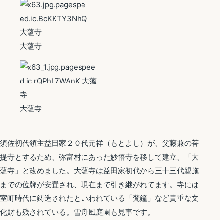
大薀寺
大薀寺
須佐初代領主益田家２０代元祥（もとよし）が、父藤兼の菩
提寺とするため、弥富村にあった妙悟寺を移して建立、「
大
薀寺
」と改めました。
大薀寺
は益田家初代から三十三代親施
までの位牌が安置され、現在まで引き継がれてます。寺には
室町時代に鋳造されたといわれている「梵鐘」など貴重な文
化財も残されている。雪舟風庭園も見事です。