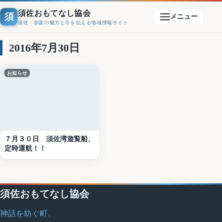
須佐おもてなし協会
須
メニュー
須佐・弥富の魅力と今を伝える地域情報サイト
2016年7月30日
お知らせ
７月３０日 須佐湾遊覧船、
定時運航！！
須佐おもてなし協会
神話を紡ぐ町、