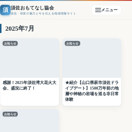
須佐おもてなし協会
須
メニュー
須佐・弥富の魅力と今を伝える地域情報サイト
2025年7月
お知らせ
お知らせ
感謝！2025年須佐湾大花火大
★紹介【山口県萩市須佐ドラ
会、盛況に終了！
イブデート】1500万年前の地
層や神秘の岩場を巡る非日常
体験
お知らせ