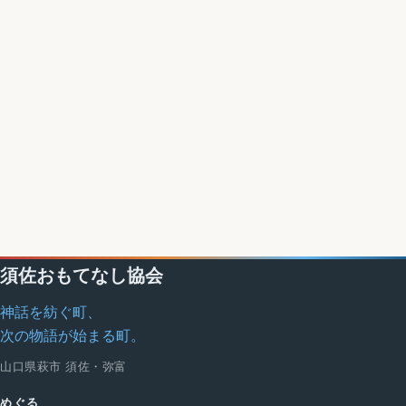
須佐おもてなし協会
神話を紡ぐ町、
次の物語が始まる町。
山口県萩市 須佐・弥富
めぐる