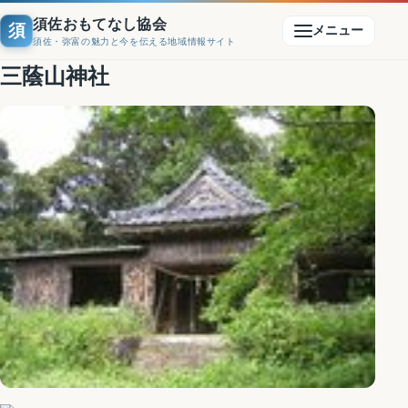
須佐おもてなし協会
須
メニュー
須佐・弥富の魅力と今を伝える地域情報サイト
三蔭山神社