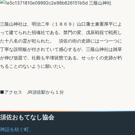
三蔭山神社は、明治二年（１８６９）山口藩士兼重厚平によ
って建てられた招魂社である。禁門の変、戊辰戦役で戦死し
た十八名の霊が祀られた。 須佐の街の史跡には一つ一つに
丁寧な説明板が付されていて感心するが、三蔭山神社は雑草
が伸び放題で、社殿も半壊状態である。せっかくの史跡が朽
ちることのないように願いたい。
■アクセス JR須佐駅から１分
須佐おもてなし協会
神話を紡ぐ町、